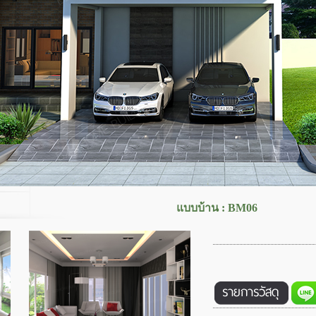
แบบบ้าน
:
B
M06