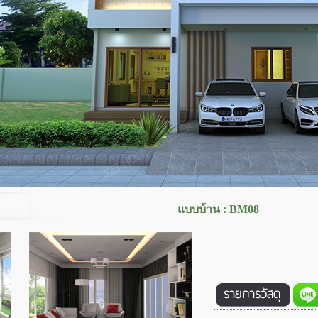
แบบบ้าน
:
B
M08